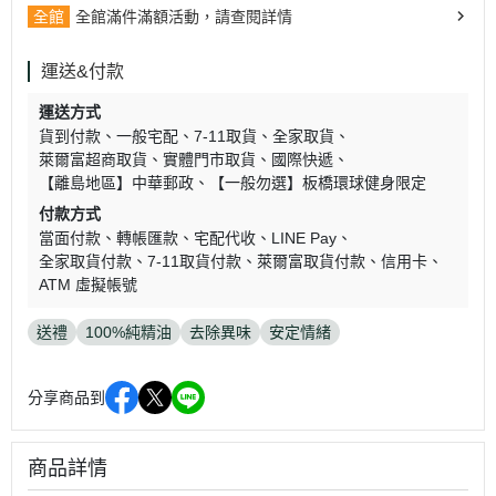
全館
全館滿件滿額活動，請查閱詳情
運送&付款
運送方式
貨到付款
一般宅配
7-11取貨
全家取貨
萊爾富超商取貨
實體門市取貨
國際快遞
【離島地區】中華郵政
【一般勿選】板橋環球健身限定
付款方式
當面付款
轉帳匯款
宅配代收
LINE Pay
全家取貨付款
7-11取貨付款
萊爾富取貨付款
信用卡
ATM 虛擬帳號
送禮
100%純精油
去除異味
安定情緒
分享商品到
商品詳情