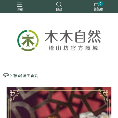
0
選單
搜尋
購物車
優惠活動
安定情緒
手工皂
洗身體
舒眠
[擴香] 原生香氛檜
木球(台灣扁柏刨製
而成)