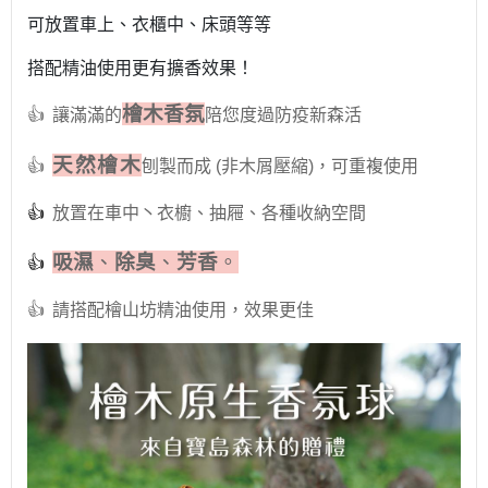
可放置車上、衣櫃中、床頭等等
搭配精油使用更有擴香效果！
檜木香氛
👍
讓滿滿的
陪您度過防疫新森活
天然檜木
👍
刨製而成 (非木屑壓縮)，可重複使用
👍
放置在車中丶衣櫥、抽屜、各種收納空間
吸濕
、
除臭
、
芳香
。
👍
👍
請搭配檜山坊精油使用，效果更佳