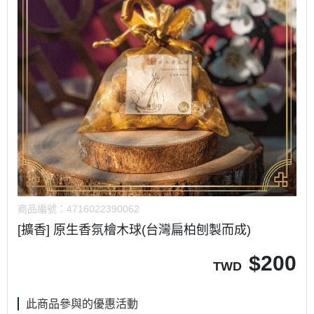
商品編號：
4716022390062
[擴香] 原生香氛檜木球(台灣扁柏刨製而成)
$
200
TWD
此商品參與的優惠活動