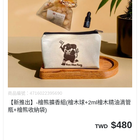
商品編號：
4716022395690
【新推出】-檜熊擴香組(檜木球+2ml檜木精油滴管
瓶+檜熊收納袋)
$
480
TWD