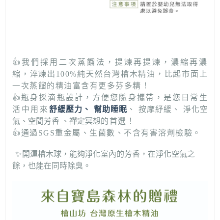
👍我們採用二次蒸餾法，提煉再提煉，濃縮再濃
縮，淬煉出100%純天然台灣檜木精油，比起市面上
一次蒸餾的精油富含有更多芬多精！
👍瓶身採滴瓶設計，方便您隨身攜帶，是您日常生
活中用來
舒緩壓力、 幫助睡眠
、
按摩紓緩
、
淨化空
氣
、
空間芳香
、
禪定冥想
的首選！
👍通過SGS重金屬、生菌數、不含有害溶劑檢驗。
✨
開運檜木球，能夠淨化室內的芳香，在淨化空氣之
餘，也能在同時除臭。