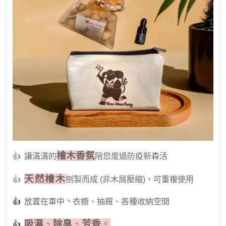
檜木香氛
👍
讓滿滿的
陪您度過防疫新森活
天然檜木
👍
刨製而成 (非木屑壓縮)，可重複使用
👍
放置在車中丶衣櫥、抽屜、各種收納空間
吸濕
、
除臭
、
芳香
。
👍