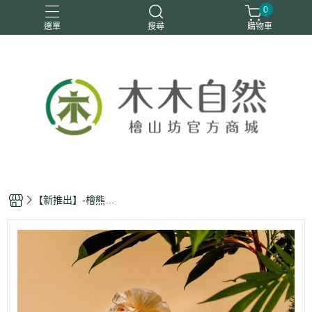
0
選單
搜尋
購物車
優惠活動
安定情緒
手工皂
洗身體
舒眠
【新推出】-檜熊擴
香組(檜木球+2ml檜
木精油滴管瓶+檜熊
收納袋)