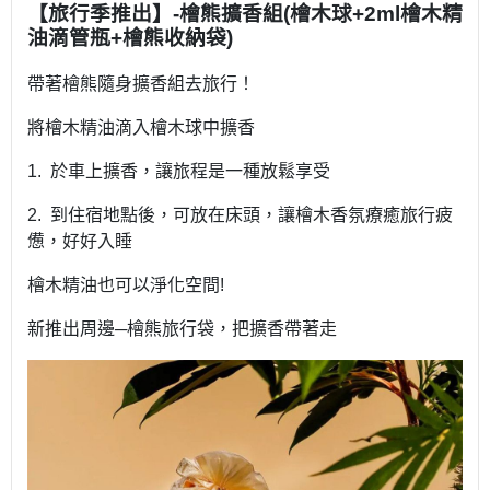
【旅行季推出】-檜熊擴香組(檜木球+2ml檜木精
油滴管瓶+檜熊收納袋)
帶著檜熊隨身擴香組去旅行！
將檜木精油滴入檜木球中擴香
1. 於車上擴香，讓旅程是一種放鬆享受
2. 到住宿地點後，可放在床頭，讓檜木香氛療癒旅行疲
憊，好好入睡
檜木精油也可以淨化空間!
新推出周邊─檜熊旅行袋，把擴香帶著走