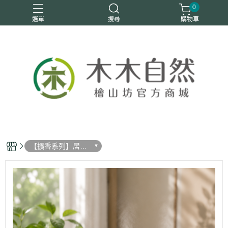
0
選單
搜尋
購物車
優惠活動
安定情緒
手工皂
洗身體
舒眠
【擴香系列】居家
森活擴香