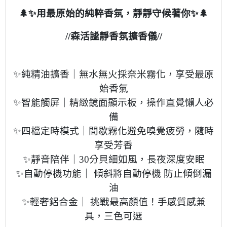
🌲
✨
用最原始的純粹香氛，靜靜守候著你✨🌲
//森活謐靜香氛擴香儀//
✨
純精油擴香｜無水無火採奈米霧化，享受最原
始香氣
✨智能觸屏｜精緻鏡面顯示板，操作直覺懶人必
備
✨四檔定時模式｜間歇霧化避免嗅覺疲勞，隨時
享受芳香
✨靜音陪伴｜30分貝細如風，長夜深度安眠
✨自動停機功能｜ 傾斜將自動停機 防止傾倒漏
油
✨輕奢鋁合金｜ 挑戰最高顏值！手感質感兼
具，三色可選