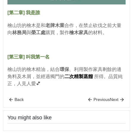
[第二章] 我是誰
檜山坊的檜木是和
老牌木業
合作，在禁止砍伐之前大量
向
林務局
與
榮工處
購買，製作
檜木家具
的材料。
[第三章] 叫我第一名
檜山坊的檜木精油，結合
環保
、
利用製作家具剩餘的邊
角料及木屑，並經過獨門的
二次精製蒸餾
所得。品質純
正，人見人愛💕
Back
Previous
Next
You might also like