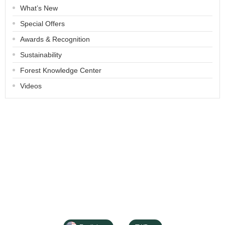
What’s New
Special Offers
Awards & Recognition
Sustainability
Forest Knowledge Center
Videos
About
Contact us
Categories
All Products
Payment Options
FAQ for Shopping
Membership
Privacy