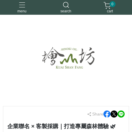
0
menu
search
cart
優惠活動
安定情緒
手工皂
洗身體
舒眠
Share
企業聯名 × 客製採購｜打造專屬森林體驗
🌿