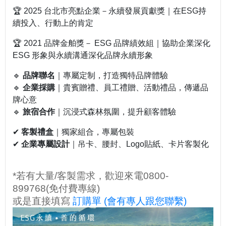
🏆 2025 台北市亮點企業－永續發展貢獻獎｜在ESG持
續投入、行動上的肯定
🏆 2021 品牌金舶獎－ ESG 品牌績效組｜協助企業深化
ESG 形象與永續溝通深化品牌永續形象
🔹
品牌聯名
｜專屬定制，打造獨特品牌體驗
🔹
企業採購
｜貴賓贈禮、員工禮贈、活動禮品，傳遞品
牌心意
🔹
旅宿合作
｜沉浸式森林氛圍，提升顧客體驗
✔
客製禮盒
｜獨家組合，專屬包裝
✔
企業專屬設計
｜吊卡、腰封、Logo貼紙、卡片客製化
*若有大量/客製需求，歡迎來電0800-
899768(免付費專線)
或是直接填寫
訂購單 (會有專人跟您聯繫)