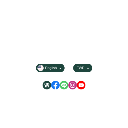
About
Contact us
Categories
All Products
Payment Options
FAQ for Shopping
Membership
Privacy
English
TWD