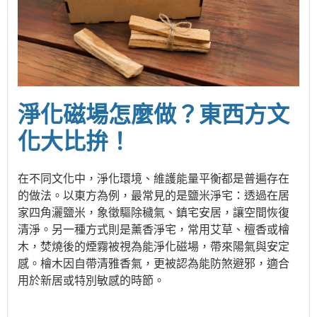
淨化磁場怎麼做？東西方文
化大比拚！
在不同文化中，淨化環境、維護能量平衡都是普遍存在
的做法。以東方為例，最常見的是鹽米淨宅：透過在居
家四角灑鹽米，象徵驅除穢氣、鎮宅安居，讓空間恢復
清淨。另一種方式則是薰香淨宅，常用艾草、檀香或檜
木，焚燒後的煙霧被視為能淨化磁場，帶來陽氣與安定
感。檜木因自帶清雅香氣，更被認為能防煞避邪，適合
用於新居或特別敏感的時節。