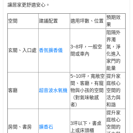
讓居家更舒適安心。
預期效
空間
建議配置
適用坪數、位置
果
阻隔外
界濁
3~8坪，一般空
氣，淨
玄關、入口處
香氛擴香儀
間或車內
化進入
家門的
能量
5~10坪，寬敞空
提升家
間、客廳，有寵
庭核心
客廳
超音波水氧機
物與小孩的空間
空間的
（對氣味敏感
活力與
者）
和諧
提升家
庭核心
3坪以下，書桌
房間、書房
擴香石
空間的
上或床頭櫃