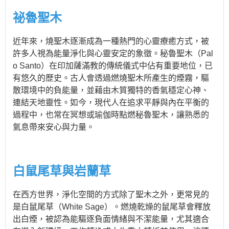
祕魯聖木
近年來，燒聖木逐漸成為一種熱門的心靈療癒方式，被
許多人視為能量淨化與心靈安定的象徵。秘魯聖木（Pal
o Santo）在印加薩滿教的傳統儀式中佔有重要地位，已
有悠久的歷史。古人會透過燃燒聖木所產生的煙霧，驅
散環境中的負能量，並藉由木質獨特的香氣穩定心神、
連結天地靈性。如今，現代人在追求平靜與內在平衡的
過程中，也常在冥想或瑜伽時點燃秘魯聖木，讓熟悉的
氣息帶來安心與力量。
白鼠尾草與岩蘭草
在西方世界，淨化空間的方式除了聖木之外，更常見的
是白鼠尾草（White Sage）。燃燒乾燥的鼠尾草會釋放
出白煙，被認為能驅逐負面情緒與不潔能量，尤其適合