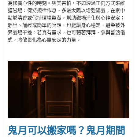
為修養心性的時刻。與其害怕，不如透過正向方式來維
護磁場：保持規律作息、多曬太陽以增強陽氣；在家中
點燃清香或保持環境整潔，幫助磁場淨化與心神安定；
靜坐、誦經或簡單的冥想，也能讓身心穩定，避免被外
界氣場干擾。若真有需求，也可藉著拜拜、參與普渡儀
式，將敬畏化為心靈安定的力量。
鬼月可以搬家嗎？
鬼月期間