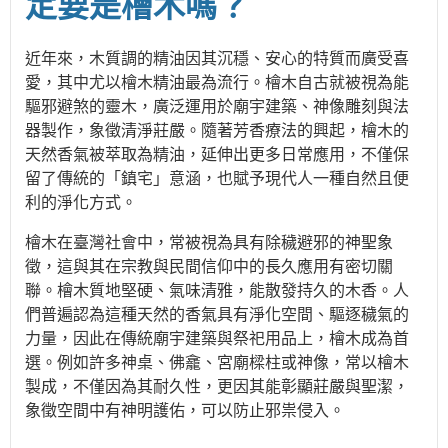
定要是檜木嗎？
近年來，木質調的精油因其沉穩、安心的特質而廣受喜
愛，其中尤以檜木精油最為流行。檜木自古就被視為能
驅邪避煞的靈木，廣泛運用於廟宇建築、神像雕刻與法
器製作，象徵清淨莊嚴。隨著芳香療法的興起，檜木的
天然香氣被萃取為精油，延伸出更多日常應用，不僅保
留了傳統的「鎮宅」意涵，也賦予現代人一種自然且便
利的淨化方式。
檜木在臺灣社會中，常被視為具有除穢避邪的神聖象
徵，這與其在宗教與民間信仰中的長久應用有密切關
聯。檜木質地堅硬、氣味清雅，能散發持久的木香。人
們普遍認為這種天然的香氣具有淨化空間、驅逐穢氣的
力量，因此在傳統廟宇建築與祭祀用品上，檜木成為首
選。例如許多神桌、佛龕、宮廟樑柱或神像，常以檜木
製成，不僅因為其耐久性，更因其能彰顯莊嚴與聖潔，
象徵空間中有神明護佑，可以防止邪祟侵入。