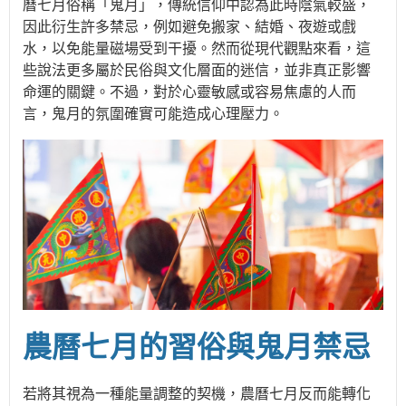
曆七月俗稱「鬼月」，傳統信仰中認為此時陰氣較盛，
因此衍生許多禁忌，例如避免搬家、結婚、夜遊或戲
水，以免能量磁場受到干擾。然而從現代觀點來看，這
些說法更多屬於民俗與文化層面的迷信，並非真正影響
命運的關鍵。不過，對於心靈敏感或容易焦慮的人而
言，鬼月的氛圍確實可能造成心理壓力。
農曆七月的習俗與鬼月禁忌
若將其視為一種能量調整的契機，農曆七月反而能轉化