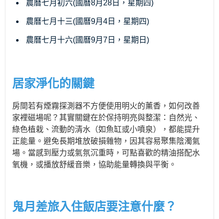
農曆七月初六(國曆8月28日，星期四)
農曆七月十三(國曆9月4日，星期四)
農曆七月十六(國曆9月7日，星期日)
居家淨化的關鍵
房間若有煙霧探測器不方便使用明火的薰香，如何改善
家裡磁場呢？其實關鍵在於保持明亮與整潔：自然光、
綠色植栽、流動的清水（如魚缸或小噴泉），都能提升
正能量。避免長期堆放破損雜物，因其容易聚集陰濁氣
場。當感到壓力或氣氛沉重時，可點喜歡的精油搭配水
氧機，或播放舒緩音樂，協助能量轉換與平衡。
鬼月差旅入住飯店要注意什麼？