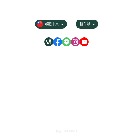
會員權益說明
隱私權條款
繁體中文
新台幣
百冠生化科技股份有限公司
統編: 28836023