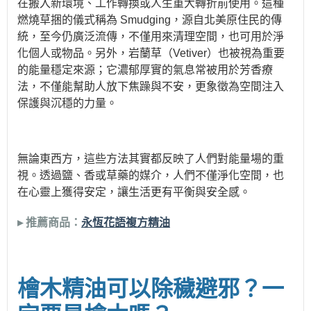
在搬入新環境、工作轉換或人生重大轉折前使用。這種
燃燒草捆的儀式稱為 Smudging，源自北美原住民的傳
統，至今仍廣泛流傳，不僅用來清理空間，也可用於淨
化個人或物品。另外，岩蘭草（Vetiver）也被視為重要
的能量穩定來源；它濃郁厚實的氣息常被用於芳香療
法，不僅能幫助人放下焦躁與不安，更象徵為空間注入
保護與沉穩的力量。
無論東西方，這些方法其實都反映了人們對能量場的重
視。透過鹽、香或草藥的媒介，人們不僅淨化空間，也
在心靈上獲得安定，讓生活更有平衡與安全感。
▸ 推薦商品：
永恆花語複方精油
檜木精油可以除穢避邪？一