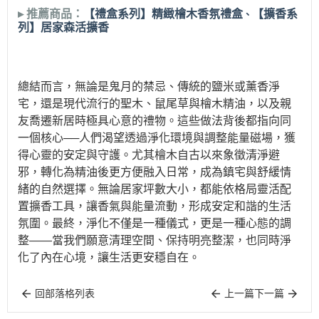
▸ 推薦商品：
【禮盒系列】精緻檜木香氛禮盒
【擴香系
、
列】居家森活擴香
總結而言，無論是鬼月的禁忌、傳統的鹽米或薰香淨
宅，還是現代流行的聖木、鼠尾草與檜木精油，以及親
友喬遷新居時極具心意的禮物。這些做法背後都指向同
一個核心──人們渴望透過淨化環境與調整能量磁場，獲
得心靈的安定與守護。尤其檜木自古以來象徵清淨避
邪，轉化為精油後更方便融入日常，成為鎮宅與舒緩情
緒的自然選擇。無論居家坪數大小，都能依格局靈活配
置擴香工具，讓香氣與能量流動，形成安定和諧的生活
氛圍。最終，淨化不僅是一種儀式，更是一種心態的調
整——當我們願意清理空間、保持明亮整潔，也同時淨
化了內在心境，讓生活更安穩自在。
回部落格列表
上一篇
下一篇