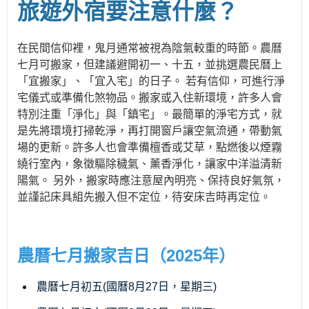
旅遊外宿要注意什麼？
在民間信仰裡，鬼月通常被視為陰氣較重的時節。農曆
七月可搬家，但建議避開初一、十五，並挑選農民曆上
「宜搬家」、「宜入宅」的日子。 若有信仰，可進行淨
宅儀式或準備化煞物品。搬家或入住新環境，許多人會
特別注重「淨化」與「鎮宅」。最簡單的淨宅方式，就
是先將環境打掃乾淨，再打開窗戶讓空氣流通，帶動氣
場的更新。許多人也會準備檀香或艾草，點燃後以煙霧
繞行室內，象徵驅除穢氣、薰香淨化，讓家中洋溢清新
陽氣。 另外，搬家時應注意屋內明亮、保持良好氣氛，
並謹記床具組先搬入但不定位，待安床吉時再定位。
農曆七月搬家吉日（2025年）
農曆七月初五(國曆8月27日，星期三)