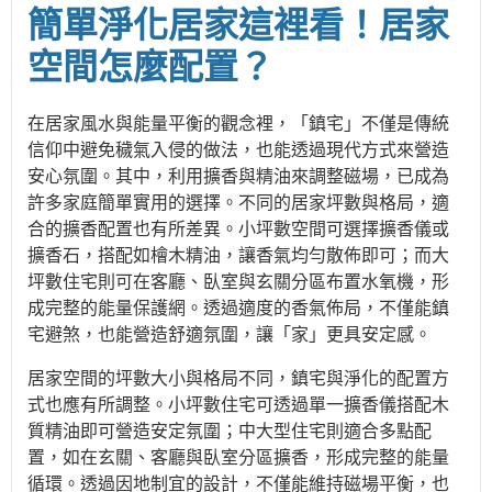
簡單淨化居家這裡看！居家
空間怎麼配置？
在居家風水與能量平衡的觀念裡，「鎮宅」不僅是傳統
信仰中避免穢氣入侵的做法，也能透過現代方式來營造
安心氛圍。其中，利用擴香與精油來調整磁場，已成為
許多家庭簡單實用的選擇。不同的居家坪數與格局，適
合的擴香配置也有所差異。小坪數空間可選擇擴香儀或
擴香石，搭配如檜木精油，讓香氣均勻散佈即可；而大
坪數住宅則可在客廳、臥室與玄關分區布置水氧機，形
成完整的能量保護網。透過適度的香氣佈局，不僅能鎮
宅避煞，也能營造舒適氛圍，讓「家」更具安定感。
居家空間的坪數大小與格局不同，鎮宅與淨化的配置方
式也應有所調整。小坪數住宅可透過單一擴香儀搭配木
質精油即可營造安定氛圍；中大型住宅則適合多點配
置，如在玄關、客廳與臥室分區擴香，形成完整的能量
循環。透過因地制宜的設計，不僅能維持磁場平衡，也