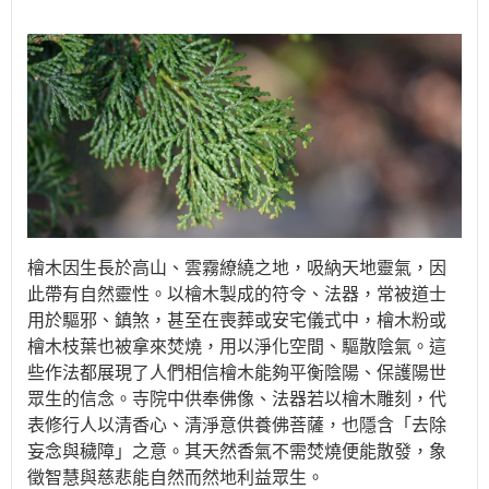
檜木因生長於高山、雲霧繚繞之地，吸納天地靈氣，因
此帶有自然靈性。以檜木製成的符令、法器，常被道士
用於驅邪、鎮煞，甚至在喪葬或安宅儀式中，檜木粉或
檜木枝葉也被拿來焚燒，用以淨化空間、驅散陰氣。這
些作法都展現了人們相信檜木能夠平衡陰陽、保護陽世
眾生的信念。寺院中供奉佛像、法器若以檜木雕刻，代
表修行人以清香心、清淨意供養佛菩薩，也隱含「去除
妄念與穢障」之意。其天然香氣不需焚燒便能散發，象
徵智慧與慈悲能自然而然地利益眾生。