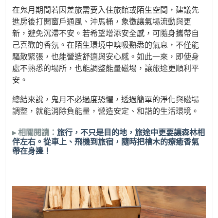
在鬼月期間若因差旅需要入住旅館或陌生空間，建議先
進房後打開窗戶通風、沖馬桶，象徵讓氣場流動與更
新，避免沉滯不安。若希望增添安全感，可隨身攜帶自
己喜歡的香氛。在陌生環境中嗅吸熟悉的氣息，不僅能
驅散緊張，也能營造舒適與安心感。如此一來，即使身
處不熟悉的場所，也能調整能量磁場，讓旅途更順利平
安。
總結來說，鬼月不必過度恐懼，透過簡單的淨化與磁場
調整，就能消除負能量，營造安定、和諧的生活環境。
▸ 相關閱讀：
旅行，不只是目的地，旅途中更要讓森林相
伴左右
。從車上、飛機到旅宿，隨時把檜木的療癒香氣
帶在身邊！