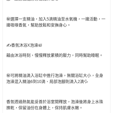
㊙️選擇一支精油，加入5滴精油至水氧機，一邊活動，一
邊吸嗅香氣，幫助放鬆和安撫身心。
✍️香氛沐浴X泡澡🛀
藉由沐浴時刻，慢慢釋放累積的壓力，同時幫助睡眠。
㊙️可將精油滴入浴缸中進行泡澡，無關浴缸大小，全身
泡澡混入精油6到10滴、局部泡腳則滴入2滴💦
香氛透過熱氣能妥善於浴室間釋放，泡澡後將身上水珠
擦乾，保留油份在身體上，保持肌膚水嫩。