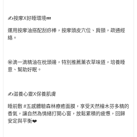
✍️按摩X好睡環境💤
運用按摩油搭配刮痧棒，按摩頭皮穴位、肩頸，疏通經
絡。
㊙️滴一滴精油在枕頭邊，特別推薦薰衣草味道，培養睡
意、幫助好眠。
✍️滋養心靈X保養肌膚
睡前敷 #五感體驗森林療癒面膜，享受天然檜木芬多精的
香氣，讓自然為情緒打開心窗，放鬆累積的疲憊，回歸
安定與平衡❤️