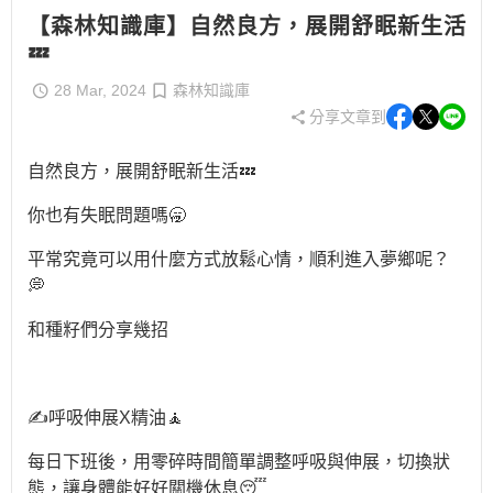
【森林知識庫】自然良方，展開舒眠新生活
💤
28 Mar, 2024
森林知識庫
分享文章到
自然良方，展開舒眠新生活💤
你也有失眠問題嗎🥱
平常究竟可以用什麼方式放鬆心情，順利進入夢鄉呢？
💭
和種籽們分享幾招
✍️呼吸伸展X精油🧘
每日下班後，用零碎時間簡單調整呼吸與伸展，切換狀
態，讓身體能好好關機休息😴