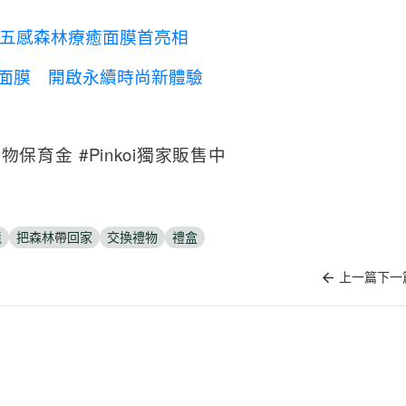
五感森林療癒面膜首亮相
面膜 開啟永續時尚新體驗
保育金 #Pinkoi獨家販售中
境
把森林帶回家
交換禮物
禮盒
上一篇
下一