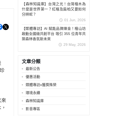
【森林知識庫】台灣之光！台灣檜木為
什麼是世界第一？紅檜及扁柏又要如何
分辨呢？
01 Jun, 2026
【媒體專訪】AI 賦能品牌煉金！檜山坊
啟動全國級共創平台 吸引 355 位青年共
築森林香氛新未來
29 May, 2026
文章分類
產
最新公告
珍
優惠活動
媒體專訪x獲獎殊榮
環境永續
以來
森林知識庫
木，
影音專區