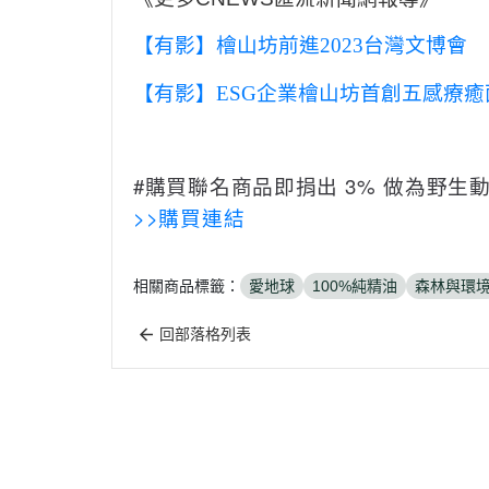
【有影】檜山坊前進
2023
台灣文博會 
【有影】
ESG
企業檜山坊首創五感療癒
#購買聯名商品即捐出 3% 做為野生動物
>>購買連結
相關商品標籤：
愛地球
100%純精油
森林與環
回部落格列表
關於
商品分類
付款方式說明
會員權益說明
聯絡我們
全部商品
寄送方式說明
隱私權條款