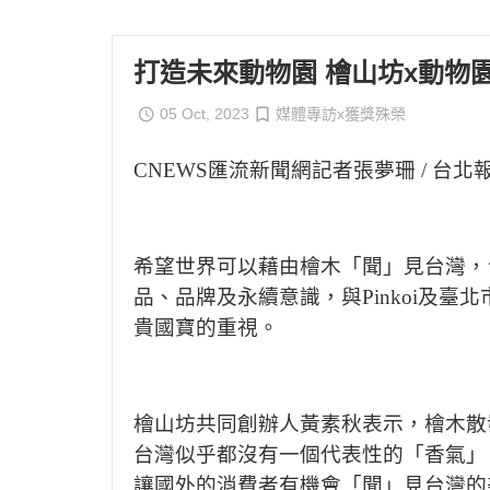
打造未來動物園 檜山坊x動物園x
05 Oct, 2023
媒體專訪x獲獎殊榮
CNEWS
匯流新聞網記者張夢珊
/
台北
希望世界可以藉由檜木「聞」見台灣，
品、品牌及永續意識，與
Pinkoi
及
臺
北
貴國寶的重視。
檜山坊共同創辦人黃素秋表示，檜木散
台灣似乎都沒有一個代表性的「香氣」
讓國外的消費者有機會「聞」見台灣的