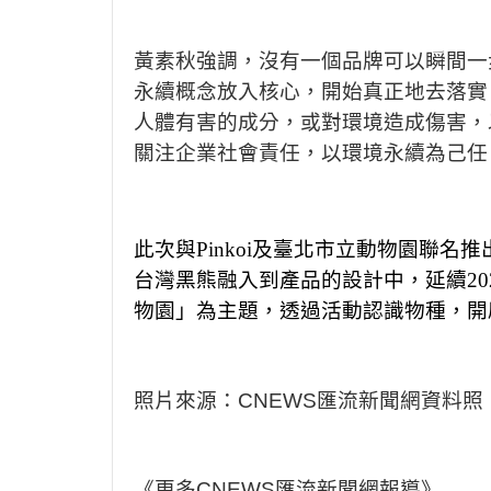
黃素秋強調，沒有一個品牌可以瞬間一
永續概念放入核心，開始真正地去落實
人體有害的成分，或對環境造成傷害，
關注企業社會責任，以環境永續為己任
此次與
Pinkoi
及
臺
北市立動物園聯名推
台灣黑熊融入到產品的設計中，延續
20
物園」為主題，透過活動認識物種，開
照片來源：C
NEWS
匯流新聞網資料照
《更多
CNEWS
匯流新聞網報導》