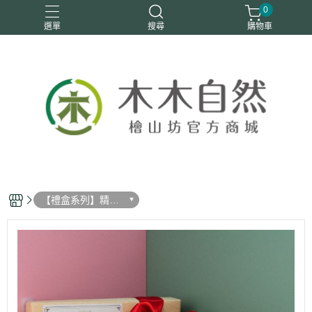
0
選單
搜尋
購物車
優惠活動
安定情緒
手工皂
洗身體
舒眠
【禮盒系列】精緻
檜木香氛禮盒