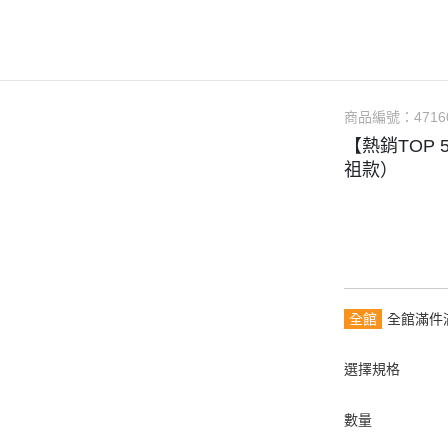
媒體專訪x獲
環境永續
森林知識庫
商品編號：
4716
影音專區
【熱銷TOP
祖款）
全館
全館滿件
選擇規格
數量