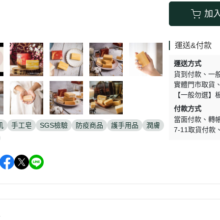
加
運送&付款
運送方式
貨到付款
一
實體門市取貨
【一般勿選】
付款方式
當面付款
轉
肌
手工皂
SGS檢驗
防疫商品
護手用品
潤膚
7-11取貨付款
情