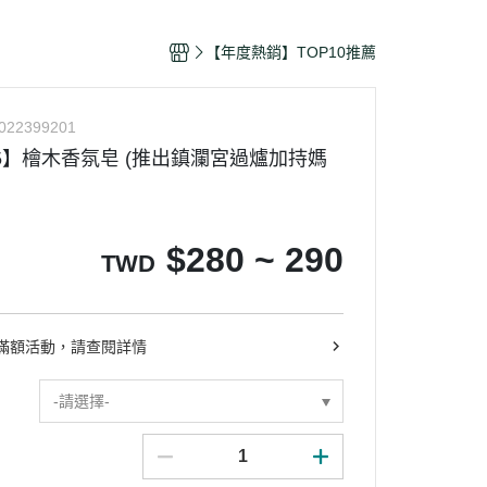
獎殊榮
【年度熱銷】TOP10推薦
022399201
 5】檜木香氛皂 (推出鎮瀾宮過爐加持媽
$
280 ~ 290
TWD
滿額活動，請查閱詳情
-請選擇-