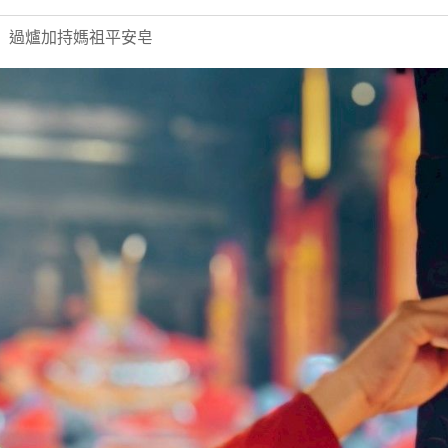
】過爐加持媽祖平安皂