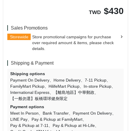
$
430
TWD
Sales Promotions
Storewide
Store promotional campaigns for purchase
over required amount & items, please check
details.
Shipping & Payment
Shipping options
Payment On Delivery
Home Delivery
7-11 Pickup
FamilyMart Pickup
HilifeMart Pickup
In-store Pickup
International Express
【離島地區】中華郵政
【一般勿選】板橋環球健身限定
Payment options
Meet In Person
Bank Transfer
Payment On Delivery
LINE Pay
Pay & Pickup at FamilyMart
Pay & Pickup at 7-11
Pay & Pickup at Hi-Life