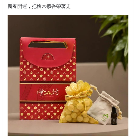
新春開運，把檜木擴香帶著走