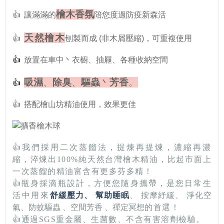
檜木香氛
👍
讓滿滿的
陪您度過防疫新森活
天然檜木
👍
刨製而成 (非木屑壓縮)，可重複使用
👍
放置在車中丶衣櫥、抽屜、各種收納空間
吸濕
、
除臭
、
驅蟲
丶
芳香
。
👍
👍
搭配檜山坊精油使用，效果更佳
👍我們採用二次蒸餾法，提煉再提煉，濃縮再濃
縮，淬煉出100%純天然台灣檜木精油，比起市面上
一次蒸餾的精油富含有更多芬多精！
👍瓶身採滴瓶設計，方便您隨身攜帶，是您日常生
活中用來
舒緩壓力、 幫助睡眠
、
按摩紓緩
、
淨化空
氣
、
防蚊驅蟲
、
空間芳香
、
禪定冥想
的首選！
👍通過SGS重金屬、生菌數、不含有害溶劑檢驗。