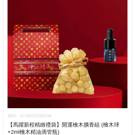
SKU：
4716022393234
【馬躍新程精緻禮袋】開運檜木擴香組 (檜木球
+2ml檜木精油滴管瓶)