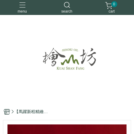
0
menu
search
cart
優惠活動
安定情緒
手工皂
洗身體
舒眠
【馬躍新程精緻禮
袋】開運檜木擴香
組 (檜木球+2ml檜
木精油滴管瓶)