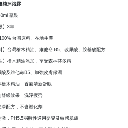
檜純沐浴露
0ml 瓶裝
限】3年
100% 台灣原料、在地生產
料】台灣檜木精油、維他命 B5、玻尿酸、胺基酸配方
性】檜木精油添加，享受森林芬多精
尿酸及維他命B5、加強皮膚保濕
萃檜木精油，香氣清新舒眠
的舒緩效果，洗淨疲勞
洗淨配方，不含塑化劑
刺激，PH5.5弱酸性適用嬰兒及敏感肌膚