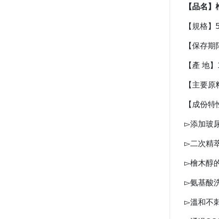
【品名】
【規格】5
【保存期
【產 地】
【主要原
【成份特
▻添加玻
▻二次精
▻檜木醇
▻氨基酸
▻溫和不