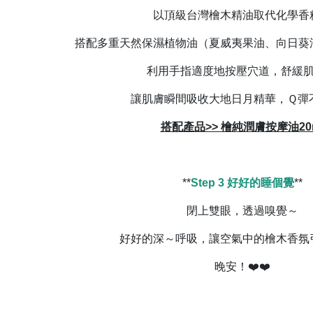
以頂級台灣檜木精油取代化學香精
搭配多重天然保濕植物油（夏威夷果油、向日葵
利用手指適度地按壓穴道，舒緩肌
讓肌膚瞬間吸收大地日月精華，Ｑ彈
搭配產品>> 檜純潤膚按摩油20
**
Step 3 好好的睡個覺
**
閉上雙眼，透過嗅覺～
好好的深～呼吸，讓空氣中的檜木香氛
晚安！❤️❤️