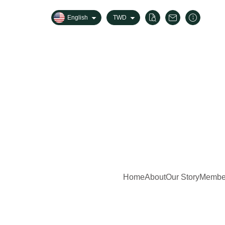
English
TWD
Home
About
Our Story
Member