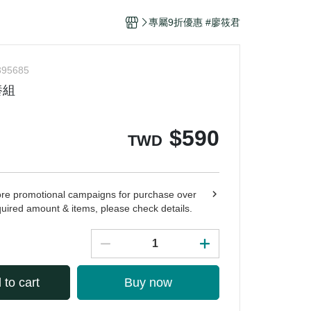
 & Recognition
專屬9折優惠 #廖筱君
ability
 Knowledge Center
395685
養組
$
590
TWD
ore promotional campaigns for purchase over
quired amount & items, please check details.
 to cart
Buy now