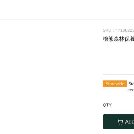
Awards
Sustain
Forest
SKU：
4716022
Videos
檜熊森林保
Storewide
St
re
QTY
Add