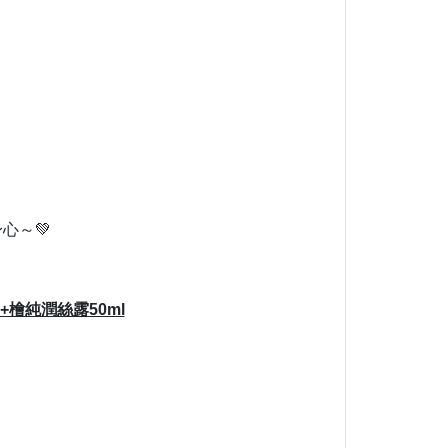
，
心～💚
！
+檜純潤絲露50ml