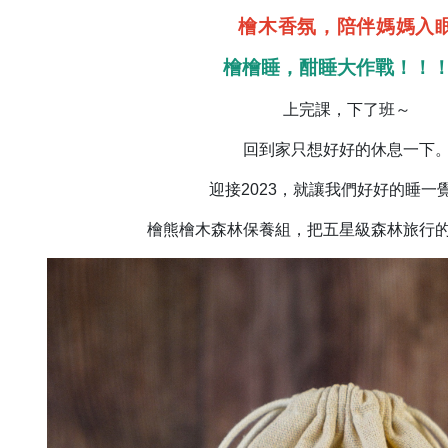
檜木香氛，陪伴媽媽入
檜檜睡，酣睡大作戰！！
上完課，下了班～
回到家只想好好的休息一下
迎接2023，就讓我們好好的睡一
檜熊檜木森林保養組，把五星級森林旅行的