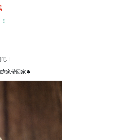
眠
！！
。
覺吧！
療癒帶回家🌲