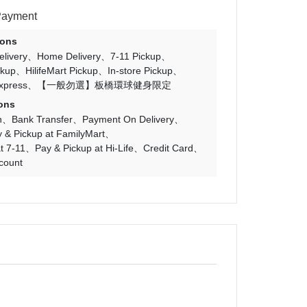
Payment
ions
livery
Home Delivery
7-11 Pickup
ckup
HilifeMart Pickup
In-store Pickup
Express
【一般勿選】板橋環球健身限定
ons
n
Bank Transfer
Payment On Delivery
 & Pickup at FamilyMart
t 7-11
Pay & Pickup at Hi-Life
Credit Card
count