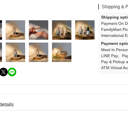
Shipping & 
Shipping opt
Payment On De
FamilyMart Pi
International 
Payment opti
Meet In Perso
LINE Pay
Pay
Pay & Pickup a
ATM Virtual Ac
details