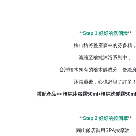
**
Step 1 好好的洗個澡
**
檜山坊將整座森林的芬多精
濃縮至檜純沐浴系列中，
台灣檜木獨有的檜木醇成分，舒緩身
沐浴過後，心也舒坦了許多
搭配產品>> 檜純沐浴露50ml+檜純洗髮露50ml
**
Step 2 好好的按個摩
**
圓山飯店御用SPA按摩油，