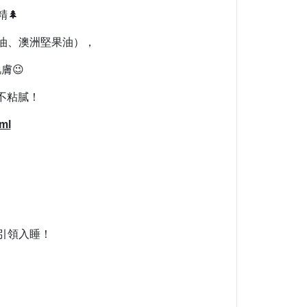
🌲
油、澳洲堅果油），
膚😉
不粘膩！
ml
引領入睡！