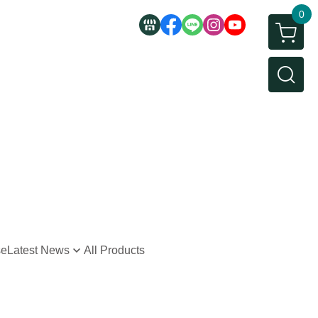
0
se
Latest News
All Products
s New
 Offers