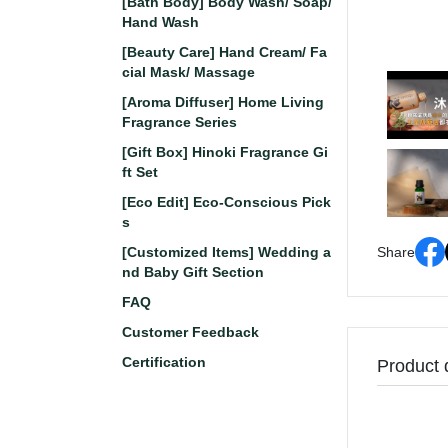
[Bath Body] Body Wash/ Soap/
Hand Wash
[Beauty Care] Hand Cream/ Fa
cial Mask/ Massage
[Aroma Diffuser] Home Living
Fragrance Series
[Gift Box] Hinoki Fragrance Gi
ft Set
[Eco Edit] Eco-Conscious Pick
s
[Customized Items] Wedding a
Share
nd Baby Gift Section
FAQ
Customer Feedback
Certification
Product 