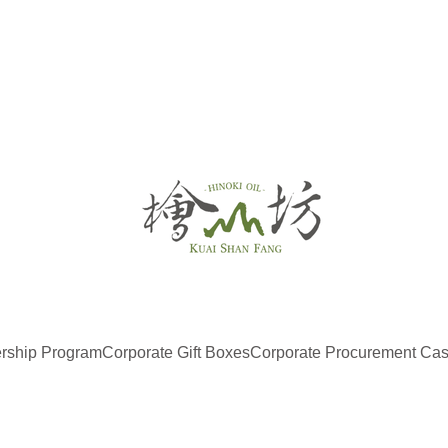
ship Program
Corporate Gift Boxes
Corporate Procurement Ca
What’
Special