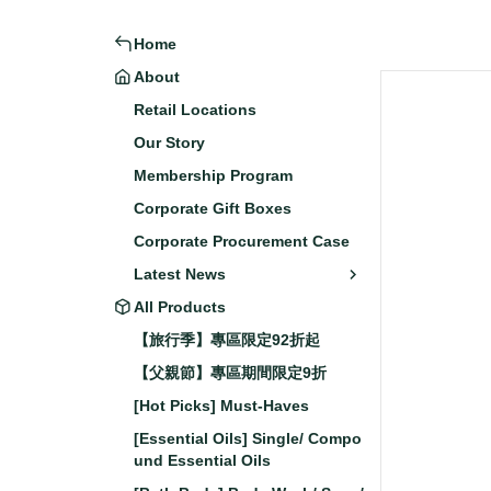
Home
About
Retail Locations
Our Story
Membership Program
Corporate Gift Boxes
Corporate Procurement Case
Latest News
All Products
【旅行季】專區限定92折起
【父親節】專區期間限定9折
[Hot Picks] Must-Haves
[Essential Oils] Single/ Compo
und Essential Oils