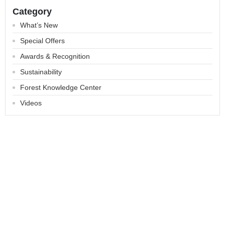
Category
What’s New
Special Offers
Awards & Recognition
Sustainability
Forest Knowledge Center
Videos
About
Contact us
Categories
All Products
Payment Options
FAQ for Shopping
Membership
Privacy