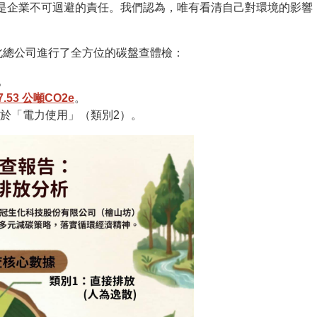
是企業不可迴避的責任。我們認為，唯有看清自己對環境的影響
我們對台北總公司進行了全方位的碳盤查體檢：
。
7.53 公噸CO2e
。
自於「電力使用」（類別2）。