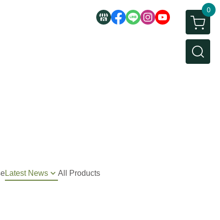
0
se
Latest News
All Products
s New
 Offers