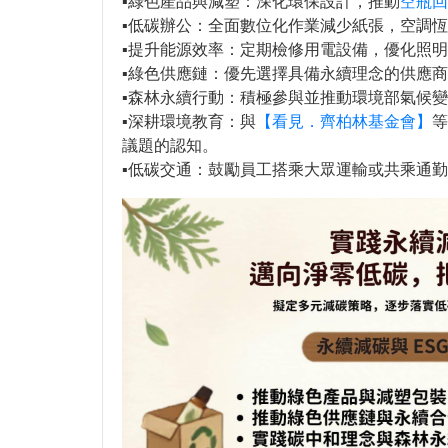
▪️綠色產品與減塑：深化環保設計，推動
空瓶回
▪️低碳辦公：全面數位化作業減少紙張，空調恆溫
▪️提升能源效率：定期檢修用電設備，優化照
▪️綠色供應鏈：優先選擇具備永續理念的供應
▪️森林永續行動：積極參與並推動環境部氣候
▪️深耕環境教育：與
【看見．齊柏林基金會】
等
議題的認知。
▪️低碳交通：鼓勵員工搭乘大眾運輸或共乘通勤