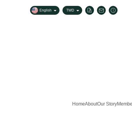
English
TWD
Home
About
Our Story
Member