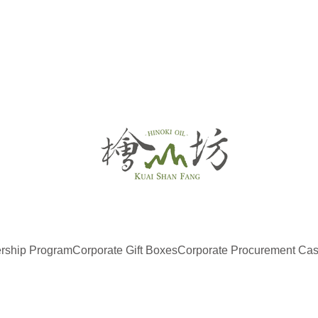
ship Program
Corporate Gift Boxes
Corporate Procurement Ca
What’
Special