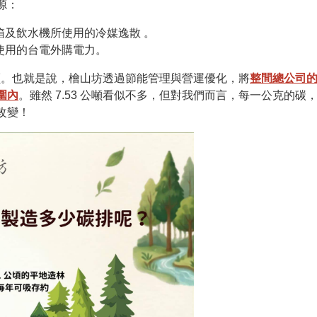
源：
冰箱及飲水機所使用的冷媒逸散 。
所使用的台電外購電力。
公噸。也就是說，檜山坊透過節能管理與營運優化，將
整間總公司
圍內
。雖然 7.53 公噸看似不多，但對我們而言，每一公克的碳
改變！