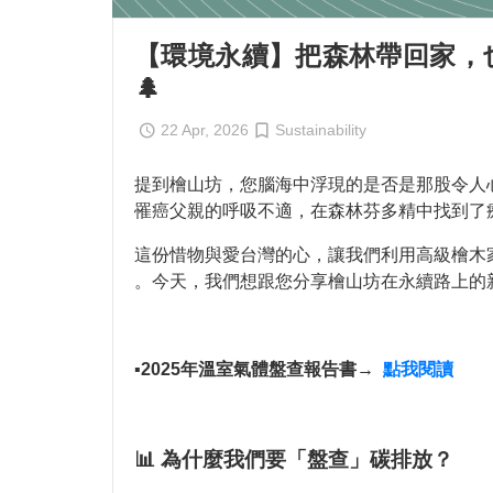
【環境永續】把森林帶回家，也
🌲
22 Apr, 2026
Sustainability
提到檜山坊，您腦海中浮現的是否是那股令人
罹癌父親的呼吸不適，在森林芬多精中找到了
這份惜物與愛台灣的心，讓我們利用高級檜木
。今天，我們想跟您分享檜山坊在永續路上的新
▪️
2025年溫室氣體盤查報告書→
點我閱讀
📊 為什麼我們要「盤查」碳排放？