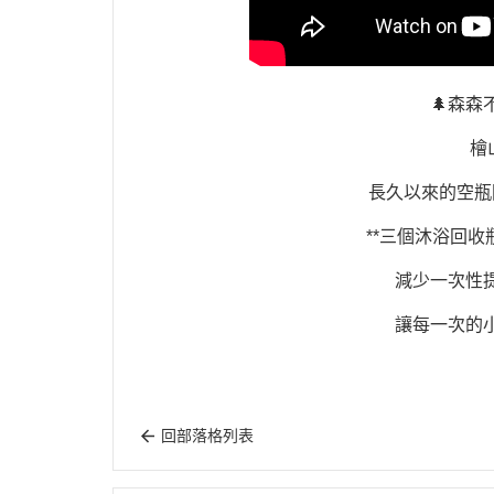
🌲森森
檜
長久以來的空瓶
**三個沐浴回收瓶
減少一次性
讓每一次的
回部落格列表