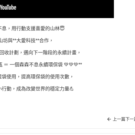
不息，用行動支援喜愛的山林😇
山坊與**大愛科技**合作，
回收計劃，邁向下一階段的永續計畫，
 ＝ 一個森森不息永續環保袋 💚💚💚**
提袋使用，提高環保袋的使用次數，
小行動，成為改變世界的穩定力量💪
上一篇
下一