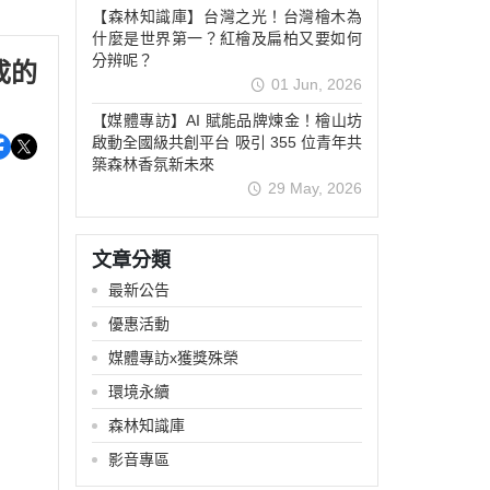
【森林知識庫】台灣之光！台灣檜木為
什麼是世界第一？紅檜及扁柏又要如何
分辨呢？
成的
01 Jun, 2026
【媒體專訪】AI 賦能品牌煉金！檜山坊
啟動全國級共創平台 吸引 355 位青年共
築森林香氛新未來
29 May, 2026
文章分類
最新公告
優惠活動
媒體專訪x獲獎殊榮
環境永續
森林知識庫
影音專區