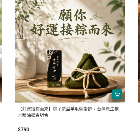
【好運接粽而來】粽子造型羊毛氈掛飾 x 台灣原生檜
木精油擴香組合
$790