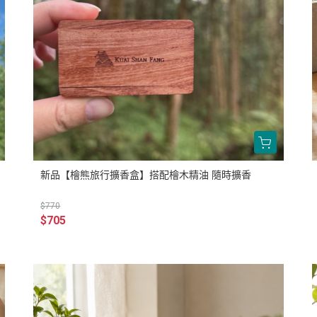
新品【檜熊旅行擴香盒】搭配檜木精油 隨時擴香
$770
$705