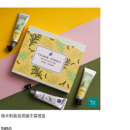
檜木制菌滋潤護手霜禮盒
$850