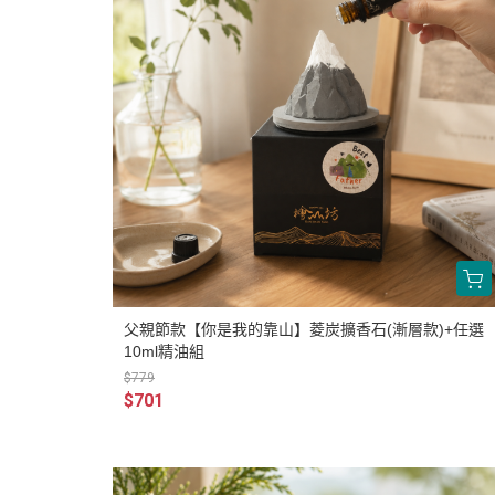
父親節款【你是我的靠山】菱炭擴香石(漸層款)+任選
10ml精油組
$779
$701