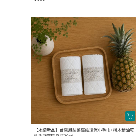
【永續新品】台灣鳳梨葉纖維環保小毛巾+檜木精油乾