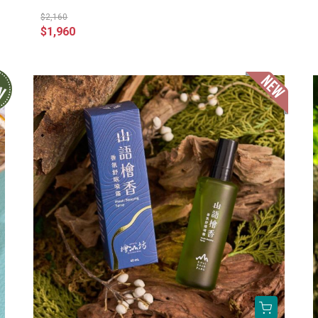
$2,160
$1,960