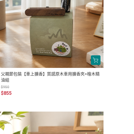
父親節包裝【車上擴香】質感原木車用擴香夾+檜木精
油組
$950
$855