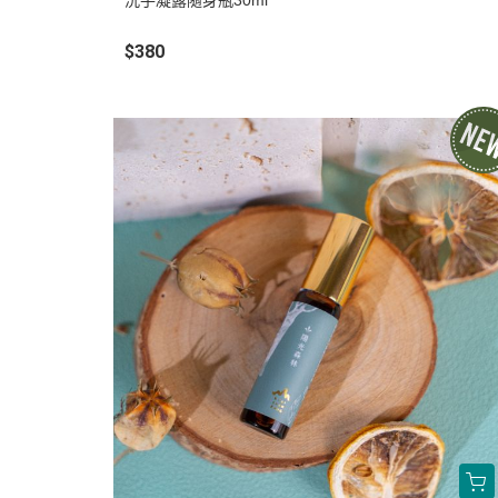
洗手凝露隨身瓶30ml
$380