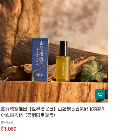
旅行款新推出【世界睡眠日】山語檜香香氛舒眠噴霧3
0mL兩入組（官網限定販售）
$1,160
$1,080