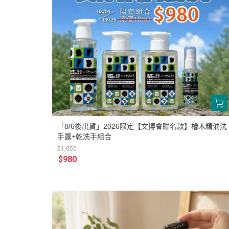
「8/6後出貨」2026限定【文博會聯名款】檜木精油洗
手露+乾洗手組合
$1,050
$980