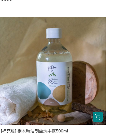
[補充瓶] 檜木精油制菌洗手露500ml