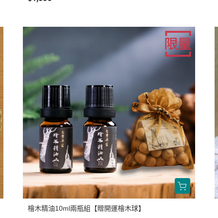
檜木精油10ml兩瓶組【贈開運檜木球】