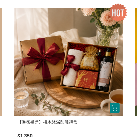
【香氛禮盒】檜木沐浴酣睡禮盒
$1,350